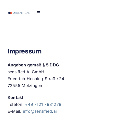
Skip
to
Toggle
content
Navigation
Start
KI-Avatare
Impressum
Kosten
Angaben gemäß § 5 DDG
sensified AI GmbH
Über uns
Friedrich-Henning-Straße 24
72555 Metzingen
Termin vereinbaren
Kontakt
Telefon:
+49 7121 7981278
E-Mail:
info@sensified.ai