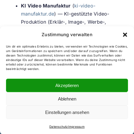
KI Video Manufaktur
(
ki-video-
manufaktur.de
) — KI-gestützte Video-
Produktion (Erklär-, Image-, Werbe-,
Produktvideos)
Zustimmung verwalten
Verantwortlich i. S. d. §5 DDG sowie i. S. d. §18
Um dir ein optimales Erlebnis zu bieten, verwenden wir Technologien wie Cookies,
Abs. 2 MStV ist auch für die o. g. Marke die
um Geräteinformationen zu speichern und/oder darauf zuzugreifen. Wenn du
diesen Technologien zustimmst, können wir Daten wie das Surfverhalten oder
sensified AI GmbH, vertreten durch die
eindeutige IDs auf dieser Website verarbeiten. Wenn du deine Zustimmung nicht
erteilst oder zurückziehst, können bestimmte Merkmale und Funktionen
Geschäftsführer Berthold Kellner und Maxim
beeinträchtigt werden.
Lanz, mit Anschrift und Kontaktdaten wie oben
angegeben.
Akzeptieren
Ablehnen
Einstellungen ansehen
Hinweis zu KI-Inhalten gemäß EU AI Act Art. 50. Texte, Bilder und Videos auf
dieser Website wurden teilweise mit Hilfe Künstlicher Intelligenz erstellt.
Datenschutz
Impressum