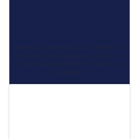
30 Minuten
Strategiegespraech
Buchen Sie direkt einen Slot im Kalender. Wir
analysieren Ihre Ausgangslage und skizzieren
konkrete naechste Schritte – kostenlos und
unverbindlich.