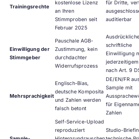
kostenlose Lizenz
für Dritte, ver
Trainingsrechte
an Ihren
ausgeschloss
Stimmproben seit
auditierbar
Februar 2025
Ausdrückliche
Pauschale AGB-
schriftliche
Einwilligung der
Zustimmung, kein
Einwilligung m
Stimmgeber
durchdachter
jederzeitigem
Widerrufsprozess
nach Art. 9 
DE/EN/FR aus
Englisch-Bias,
Sample mit
deutsche Komposita
Mehrsprachigkeit
Aussprachew
und Zahlen werden
für Eigennam
falsch betont
Zahlen
Self-Service-Upload
reproduziert
Studio-Briefi
Sample-
Hintergrundrauschen
technische P