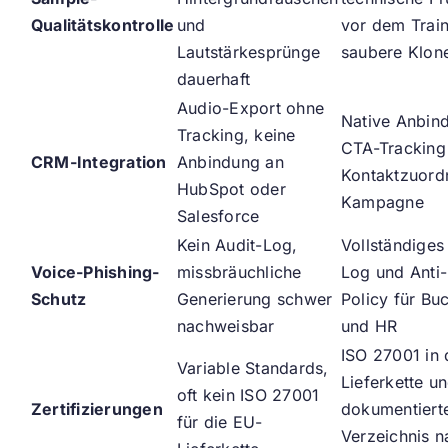
Qualitätskontrolle
und
vor dem Train
Lautstärkesprünge
saubere Klon
dauerhaft
Audio-Export ohne
Native Anbin
Tracking, keine
CTA-Tracking
CRM-Integration
Anbindung an
Kontaktzuord
HubSpot oder
Kampagne
Salesforce
Kein Audit-Log,
Vollständiges
Voice-Phishing-
missbräuchliche
Log und Anti-
Schutz
Generierung schwer
Policy für Bu
nachweisbar
und HR
ISO 27001 in 
Variable Standards,
Lieferkette u
oft kein ISO 27001
Zertifizierungen
dokumentiert
für die EU-
Verzeichnis n